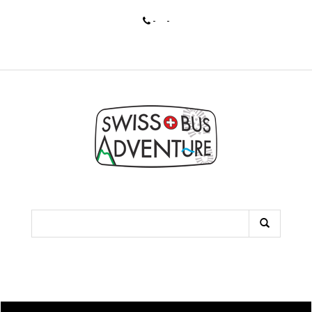
PROCHAINS ÉVÉNEMENTS
-
-
AUCUN ÉVÈNEMENTS
PRÉVU POUR LE MOMENT.
CALENDRIER
AOÛT 2026
L
M
M
J
V
S
D
1
2
3
4
5
6
7
8
9
10
11
12
13
14
15
16
17
18
19
20
21
22
23
24
25
26
27
28
29
30
31
« JAN